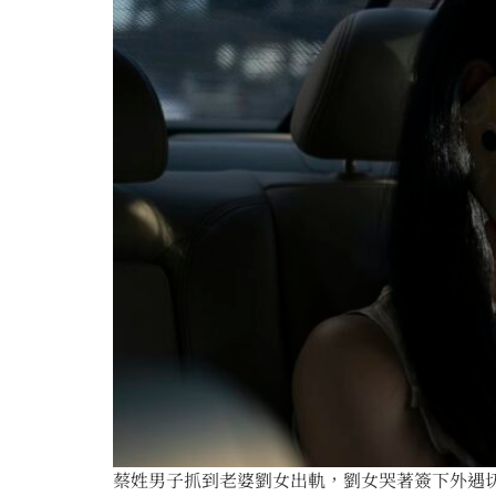
蔡姓男子抓到老婆劉女出軌，劉女哭著簽下外遇切結