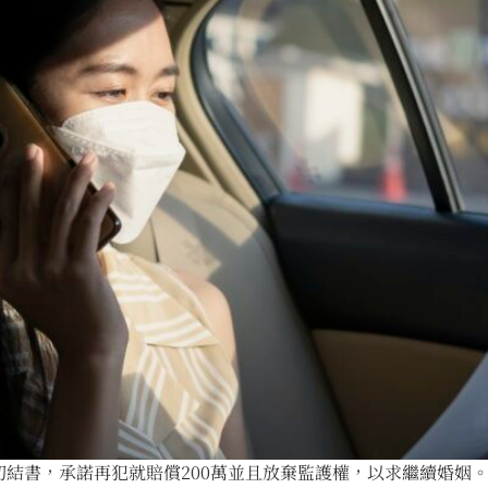
書，承諾再犯就賠償200萬並且放棄監護權，以求繼續婚姻。 結