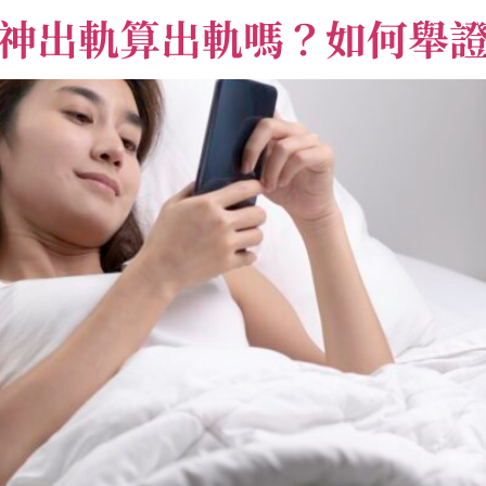
神出軌算出軌嗎？如何舉