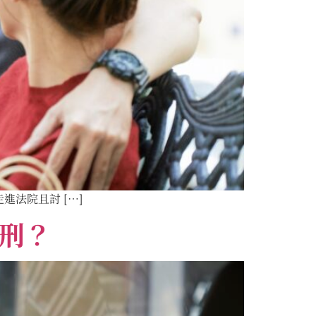
法院且討 […]
判刑？