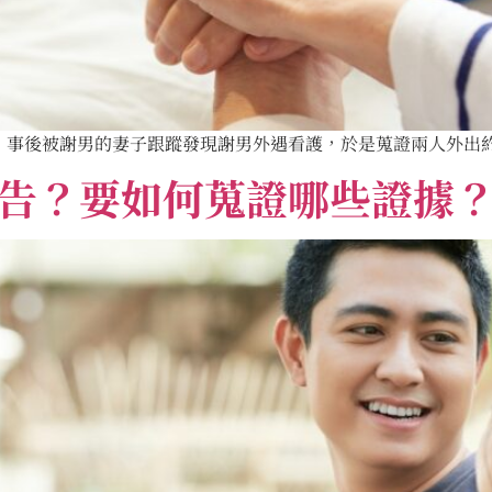
事後被謝男的妻子跟蹤發現謝男外遇看護，於是蒐證兩人外出約會
告？要如何蒐證哪些證據