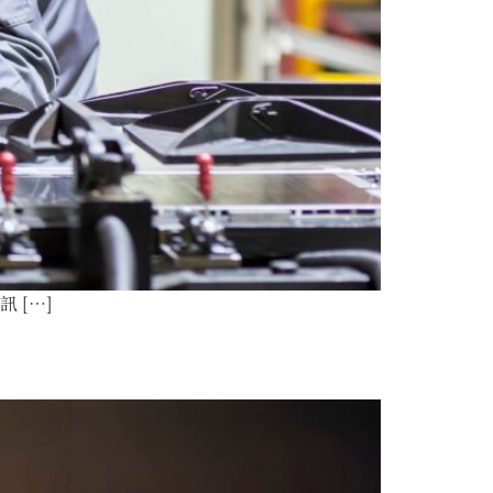
 […]
？