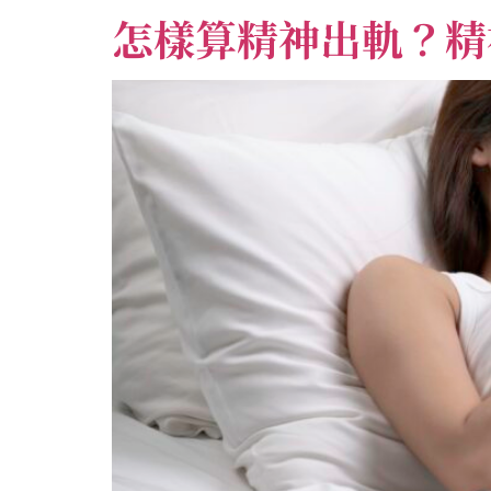
怎樣算精神出軌？精