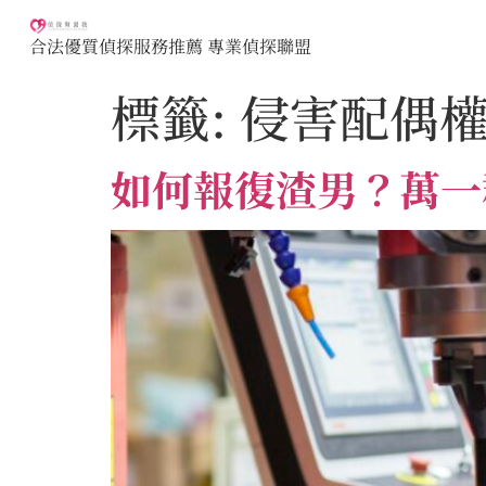
合法優質偵探服務推薦 專業偵探聯盟
標籤:
侵害配偶
如何報復渣男？萬一