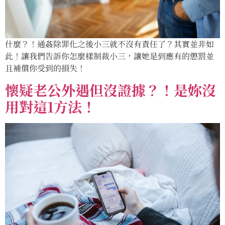
什麼？！通姦除罪化之後小三就不沒有責任了？其實並非如
此！讓我們告訴你怎麼樣制裁小三，讓她是到應有的懲罰並
且補償你受到的損失！
懷疑老公外遇但沒證據？！是妳沒
用對這1方法！