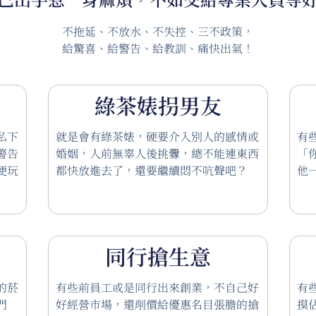
不拖延、不放水、不失控、三不政策，
給驚喜、給警告、給教訓、痛快出氣！
綠茶婊拐男友
私下
就是會有綠茶婊，硬要介入別人的感情或
有
警告
婚姻，人前無辜人後挑釁，總不能連東西
「
便玩
都快放進去了，還要繼續悶不吭聲吧？
他
同行搶生意
的菸
有些前員工或是同行出來創業，不自己好
有
門
好經營市場，還削價給優惠名目張膽的搶
摸