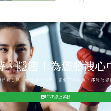
走！
時、隱密！為您發洩心
要抒發怨氣、或是警告約束、甚至代客報復，都能為您
LINE線上客服