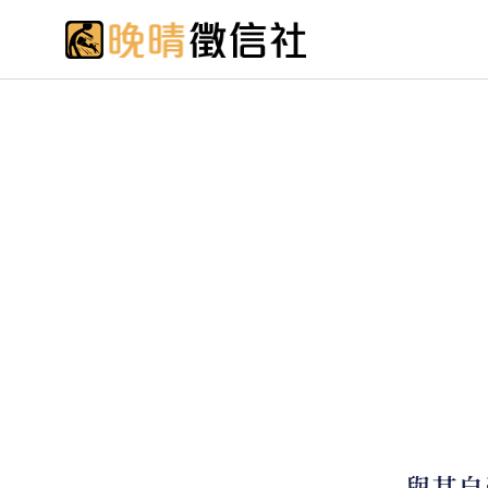
社會上有許多事情，是在「道德
婊…等，行為，好言相勸講不聽
道騎到你頭上會有什麼代價。
與其自