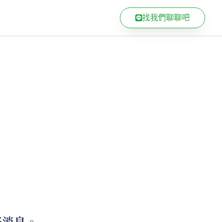
找我們聊聊吧
搞手段、騙砲騙感情、渣男、綠茶
辱，不如好好教訓他一次，讓他知
好消息。