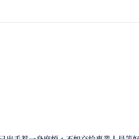
為什麼要代客出氣?
以下，卻不違法」的邊緣，像是騷擾、跟蹤、欠錢不還、耍心機
，還擺出一路無所謂的「嘴臉」，與其繼續容忍他拿你當笑話羞
己出手惹一身麻煩，不如交給專業人員等