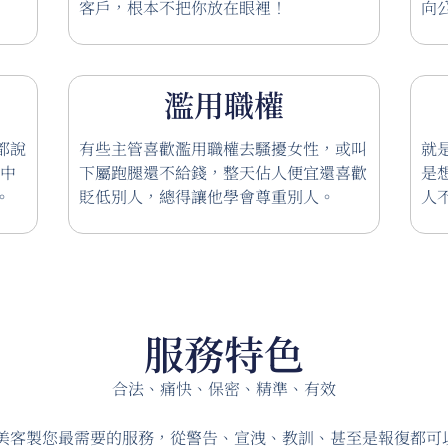
客戶，根本不把你放在眼裡！
向
濫用職權
都說
有些主管喜歡濫用職權去騷擾女性，或叫
就
謠中
下屬跑腿還不給錢，整天佔人便宜還喜歡
是
。
貶低別人，總得讓他學會尊重別人。
人
服務特色
合法、痛快、保密、精準、有效
美客製您最需要的服務，從警告、宣洩、教訓、甚至是報復都可