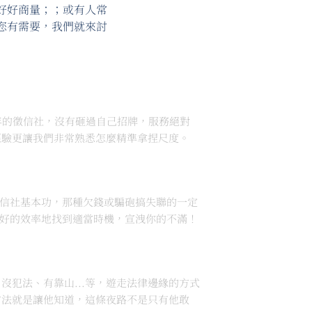
好好商量；；或有人常
您有需要，我們就來討
年的徵信社，沒有砸過自己招牌，服務絕對
經驗更讓我們非常熟悉怎麼精準拿捏尺度。
信社基本功，那種欠錢或騙砲搞失聯的一定
好的效率地找到適當時機，宣洩你的不滿！
沒犯法、有靠山...等，遊走法律邊緣的方式
方法就是讓他知道，這條夜路不是只有他敢