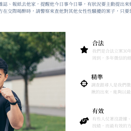
雜誌、報紙去他家，提醒他今日事今日畢，有狀況要主動提出來
方在交際喝醉時，請警察來查他對其他女性性騷擾的案子，只要
合法
我們是合法立案30
周到，多年徵信的
精準
調查跟尋人是我們徵
揪的出來，能夠以最
有效
有些人仗著沒證據、
找碴，而最有效的