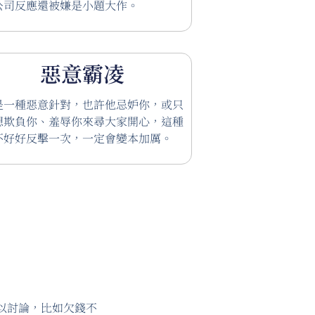
公司反應還被嫌是小題大作。
惡意霸凌
是一種惡意針對，也許他忌妒你，或只
想欺負你、羞辱你來尋大家開心，這種
不好好反擊一次，一定會變本加厲。
以討論，比如欠錢不