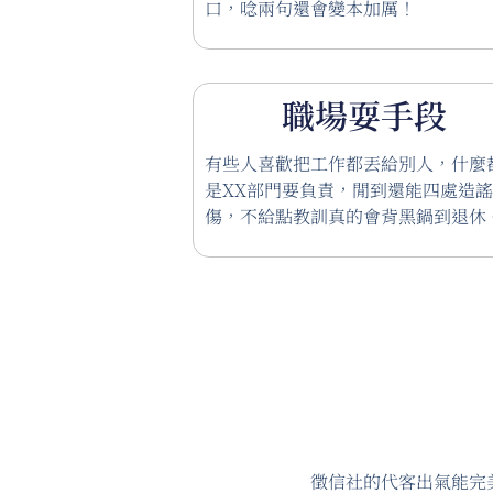
口，唸兩句還會變本加厲！
職場耍手段
有些人喜歡把工作都丟給別人，什麼
是XX部門要負責，閒到還能四處造
傷，不給點教訓真的會背黑鍋到退休
徵信社的代客出氣能完