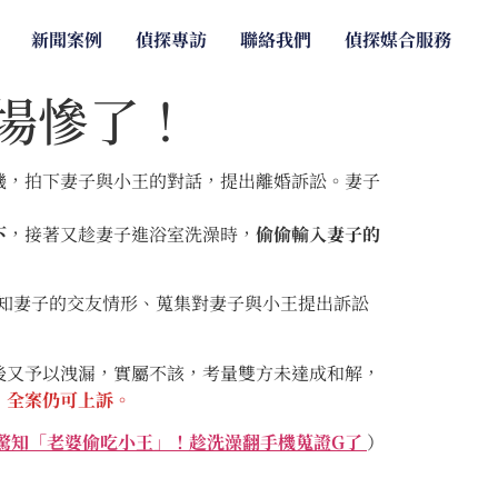
新聞案例
偵探專訪
聯絡我們
偵探媒合服務
場慘了！
機，拍下妻子與小王的對話，提出離婚訴訟。妻子
下
，接著又趁妻子進浴室洗澡時，
偷偷輸入妻子的
知妻子的交友情形、蒐集對妻子與小王提出訴訟
後又予以洩漏，實屬不該，考量雙方未達成和解，
，全案仍可上訴。
驚知「老婆偷吃小王」！趁洗澡翻手機蒐證G了
）