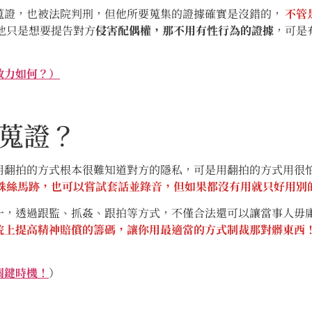
證，也被法院判刑，但他所要蒐集的證據確實是沒錯的，
不管
他只是想要提告對方
侵害配偶權，那不用有性行為的證據
，可是
效力如何？）
蒐證？
拍的方式根本很難知道對方的隱私，可是用翻拍的方式用很怕
蛛絲馬跡，也可以嘗試套話並錄音，但如果都沒有用就只好用別
，透過跟監、抓姦、跟拍等方式，不僅合法還可以讓當事人毋庸
院上提高精神賠償的籌碼，讓你用最適當的方式制裁那對髒東西
關鍵時機！
）