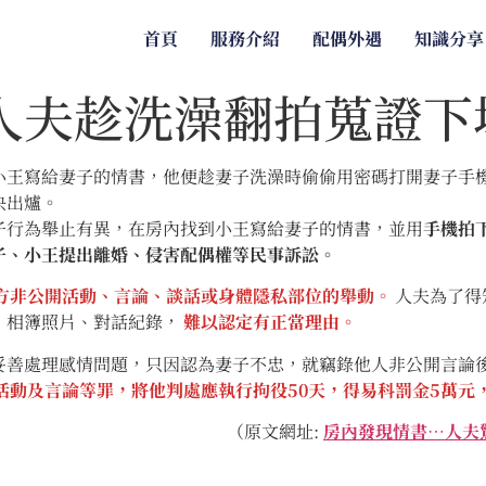
首頁
服務介紹
配偶外遇
知識分享
人夫趁洗澡翻拍蒐證下
小王寫給妻子的情書，他便趁妻子洗澡時偷偷用密碼打開妻子手
決出爐。
子行為舉止有異，在房內找到小王寫給妻子的情書，並用
手機拍
子、小王提出離婚、侵害配偶權等民事訴訟。
方非公開活動、言論、談話或身體隱私部位的舉動。
人夫為了得
、相簿照片、對話紀錄，
難以認定有正當理由。
妥善處理感情問題，只因認為妻子不忠，就竊錄他人非公開言論
活動及言論等罪，將他判處應執行拘役50天，得易科罰金5萬元
（原文網址:
房內發現情書…人夫