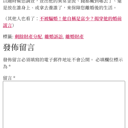
以隨時幫您調查，查出他的異常金流、錢都藏到哪去了、還
是放在誰身上、或拿去養誰了，來保障您離婚後的生活。
（其他人也看了：
不被騙婚！他自稱是富少？揭穿他的婚前
謊言
）
標籤:
剩餘財產分配
,
離婚訴訟
,
離婚財產
發佈留言
發佈留言必須填寫的電子郵件地址不會公開。
必填欄位標示
為
*
留言
*