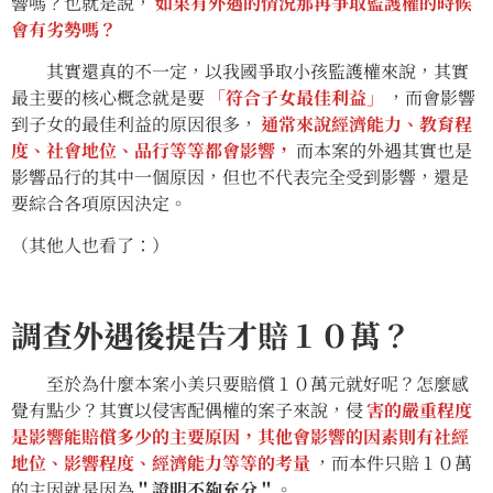
響嗎？也就是說，
如果有外遇的情況那再爭取監護權的時候
會有劣勢嗎？
其實還真的不一定，以我國爭取小孩監護權來說，其實
最主要的核心概念就是要
「符合子女最佳利益」
，而會影響
到子女的最佳利益的原因很多，
通常來說經濟能力、教育程
度、社會地位、品行等等都會影響，
而本案的外遇其實也是
影響品行的其中一個原因，但也不代表完全受到影響，還是
要綜合各項原因決定。
（其他人也看了：）
調查外遇後提告才賠１０萬？
至於為什麼本案小美只要賠償１０萬元就好呢？怎麼感
覺有點少？其實以侵害配偶權的案子來說，侵
害的嚴重程度
是影響能賠償多少的主要原因，其他會影響的因素則有社經
地位、影響程度、經濟能力等等的考量
，而本件只賠１０萬
的主因就是因為
＂證明不夠充分＂
。