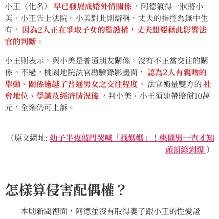
小王（化名）
早已發展成婚外情關係
，阿德氣得一狀將小
美、小王告上法院。小美對此則辯稱，丈夫的指控為無中生
有，
因為2人正在爭取子女的監護權，丈夫想要藉此影響法
官的判斷。
小王則表示，與小美是普通朋友關係，沒有不正當交往的關
係。不過，桃園地院法官勘驗錄影畫面，
認為2人有親吻的
舉動、關係逾越了普通男女之交往程度。
法官衡量雙方的
社
會地位、學識及經濟情況後
，判小美、小王須連帶賠償10萬
元，全案仍可上訴。
（原文網址:
幼子半夜敲門哭喊「找媽媽」！桃園男一查才知
頭頂綠到爆
）
怎樣算侵害配偶權？
本則新聞裡面，阿德並沒有取得妻子跟小王的性愛證