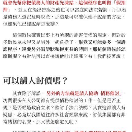
就會先幫你把債務人的財產先凍結，這個程序也叫做「假扣
押」
，並且在提出告訴之後也可以當庭向法院聲請，所以若
是債務人還沒及時脫產，那這是可以確保他不脫產的方法，
但如果他已經脫產怎麼辦？
這個時候確實民事上有所謂的詐害債權的規定，但對於
多數民眾來說又是另外一起負擔了，
畢竟又可能要多一個訴
訟程序，還要另外寫訴狀和拖更長的時間，那這個時候該怎
麼辦呢？
有辦法可以直接讓他吐出錢嗎？有！我們接著說！
可以請人討債嗎？
其實除了訴訟，
另外的方法就是請人協助｢債務催討｣
，
坊間很多私人公司都有提供債務催討的工作，但是是否正
規？是否經過政府立案？催討手法合法嗎？其實這都讓人有
疑慮，必竟以我國過往許多社會經驗來說，討債集團都有非
常糟糕的名聲，那又該怎麼避免呢？