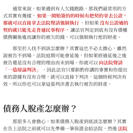
通常來說，如果遇到有人欠錢跑路，那我們最常用的方
式其實有幾樣，
如果一開始簽約的時候有把契約拿去公證，
那就可以直接拿去法院聲請強制執行
，但如果
沒有公證過的
契約就只能先走普通民事程序，
讓法官判定到底有沒有債權
債務關係進而讓你的被欠的錢，可以強制執行他的財產。
那至於人找不到該怎麼辦？其實這也不必太擔心，雖然
說被告不到場，法院庭期可能會延後，但如果經過延後之後
被告還是沒有合理的理由而未到場，你就可以
向法院聲請
「一造辯論判決」
，因此法官只要斟酌你講的事實和你提出
來的證據有沒有合理，就可以直接下判決，這個時候判決有
效，所以你也可以拿這張判決書去執行被告的財產。
債務人脫產怎麼辦？
那很多人會擔心，如果債務人脫產到底該怎麼辦？其實
在告上法院之前就可以先準備一筆保證金給法院，然後
法院