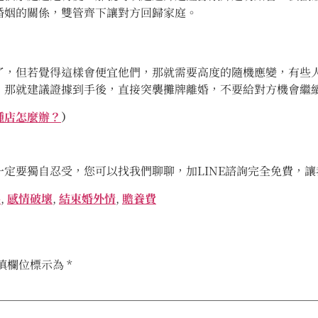
婚姻的關係，雙管齊下讓對方回歸家庭。
了，但若覺得這樣會便宜他們，那就需要高度的隨機應變，有些
，那就建議證據到手後，直接突襲攤牌離婚，不要給對方機會繼
種店怎麼辦？
）
定要獨自忍受，您可以找我們聊聊，加LINE諮詢完全免費，
嗎
,
感情破壞
,
結束婚外情
,
贍養費
填欄位標示為
*