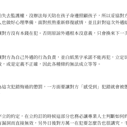
怕失去監護權，沒辦法每天陪在孩子身邊照顧孩子，所以妥協對
人也做好心理準備，面對煎熬重新修復感情，並且針對這次外遇
讓對方沒有本錢在犯。否則原諒外遇根本沒意義，只會換來下一
讓對方為自己外遇的行為負責，並白紙黑字承諾不能再犯，立定
效，或是定義不正確，因此各種條約無法成立等等。
為這次犯錯悔過的懲罰，一方面要讓對方「感受到」犯錯就會被
。
字立的約定，在立約訂的時候這部分也務必讓專業人士判斷如何
有漏洞而直接無效，另外日後對方萬一在犯要怎麼告也很講究，