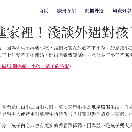
首頁
服務介紹
配偶外遇
知識分享
進家裡！淺談外遇對孩
後，因為先生堅持要小孩，該網友實在放心不下小孩，於是讓小
忍了七年受不了提離婚，開出贍養費等條件，老公為了小三答應
做馬 網搖頭：小孩一輩子的陰影
）
，甚至還任由小三百般刁難，這七來年根本是地獄般的生活，而
還是對男人或特定對象產生強烈仇恨？其實很難保證會往哪個方
了你，孩子內心只會有更多的委屈跟孤獨，因為並不是孩子要大