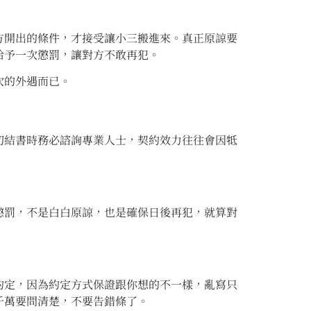
方開出的條件，才接受讓小三搬進來。真正原諒要
給予一次懲罰，讓對方不敢再犯。
次的外遇而已。
切結書時務必諮詢專業人士，契約效力往往會因牴
懲罰，不是白白原諒，也是確保日後再犯，就算對
約定，因為約定方式保證跟你想的不一樣，亂寫只
千萬要問清楚，不要告錯條了。