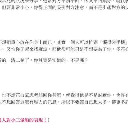
較常見的狀況來分享，通常對方不讀不回，卻又不封鎖你，就代
，但要非常小心，你得正面的吸引對方注意，而不是引起對方的
不想把重心放在你身上而已，其實一個人可以忙到「懶得碰手機
你，又怕你牙起來找麻煩，那他很可能只是不想要為了你，多花
看的一清二楚了，你其實是知道的，不是嗎？
，也不想花力氣思考該回你甚麼，就覺得他是不是討厭你，也許
他不想回答這麼有壓力的訊息，所以不要讓自己想太多，傳更多
男人對小三暈船的表現！
）