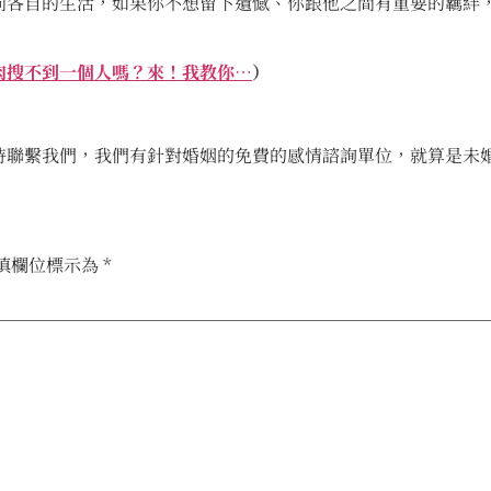
向各自的生活，如果你不想留下遺憾、你跟他之間有重要的羈絆
肉搜不到一個人嗎？來！我教你…
）
時聯繫我們，我們有針對婚姻的免費的感情諮詢單位，就算是未
填欄位標示為
*