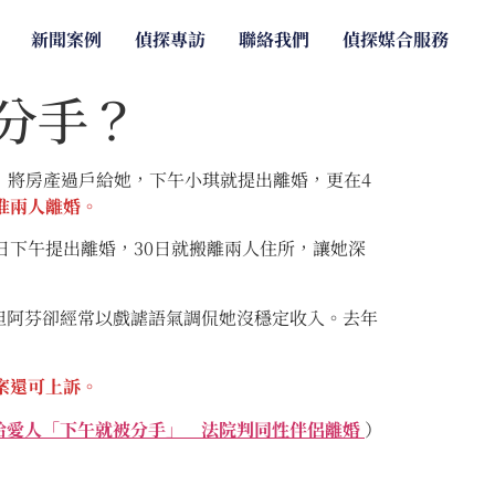
新聞案例
偵探專訪
聯絡我們
偵探媒合服務
分手？
，將房產過戶給她，下午小琪就提出離婚，更在4
准兩人離婚。
下午提出離婚，30日就搬離兩人住所，讓她深
阿芬卻經常以戲謔語氣調侃她沒穩定收入。去年
案還可上訴。
給愛人「下午就被分手」 法院判同性伴侶離婚
）