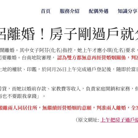
首頁
服務介紹
配偶外遇
知識分享
侶離婚！房子剛過戶就
婚。其中女子阿芬(化名)指控，她上午才應小琪(化名)要求
司要離婚。台南地院審理，
認為雙方都無意再經營婚姻關係，判
地的權狀、印鑑，於同月26日上午完成過戶登記後，隨即於當日
，而她以婚前存款、家教費等收入，負責家庭開銷和家務，但
再也不要跟我拿錢」。
搬離兩人同居住所，無繼續經營婚姻的意願，判准兩人離婚，全
（原文網址:
上午把房子過戶