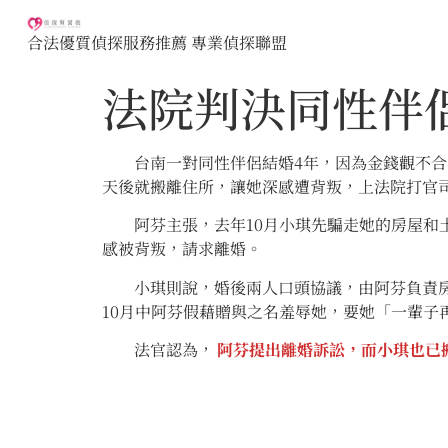
合法優質偵探服務推薦 專業偵探聯盟
法院判決同性伴
台南一對同性伴侶結婚4年，因為金錢觀不合鬧離
天後就搬離住所，讓她深感遭背叛，上法院打官
阿芬主張，去年10月小琪先騙走她的房屋和土
感被背叛，請求離婚。
小琪則說，婚後兩人口頭協議，由阿芬負責房貸
10月中阿芬假藉贈與之名羞辱她，要她「一輩子
法官認為，
阿芬提出離婚訴訟，而小琪也已